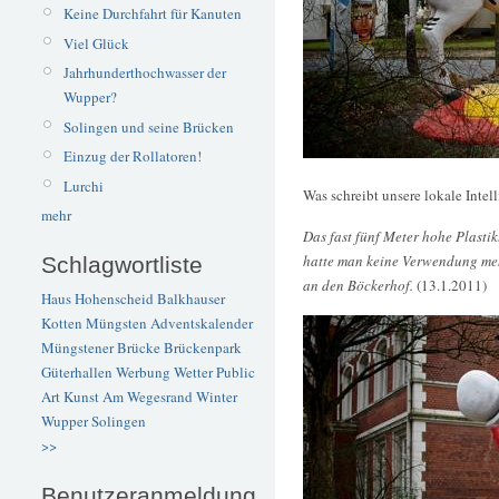
Keine Durchfahrt für Kanuten
Viel Glück
Jahrhunderthochwasser der
Wupper?
Solingen und seine Brücken
Einzug der Rollatoren!
Lurchi
Was schreibt unsere lokale Intel
mehr
Das fast fünf Meter hohe Plasti
hatte man keine Verwendung meh
Schlagwortliste
an den Böckerhof.
(13.1.2011)
Haus Hohenscheid
Balkhauser
Kotten
Müngsten
Adventskalender
Müngstener Brücke
Brückenpark
Güterhallen
Werbung
Wetter
Public
Art
Kunst
Am Wegesrand
Winter
Wupper
Solingen
>>
Benutzeranmeldung