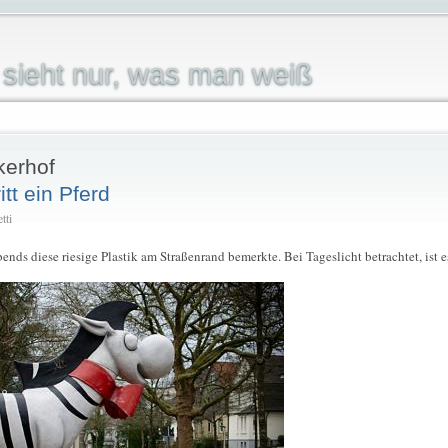
sieht nur, was man weiß
kerhof
itt ein Pferd
tti
bends diese riesige Plastik am Straßenrand bemerkte. Bei Tageslicht betrachtet, ist e