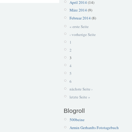
April 2014
(14)
März 2014
(9)
Februar 2014
(8)
« erste Seite
‹ vorherige Seite
1
2
3
4
5
6
nächste Seite ›
letzte Seite »
Blogroll
500beine
Armin Gerhardts Fototagebuch