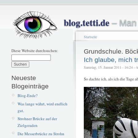
blog.tetti.de
– Man 
Startseite
Diese Website durchsuchen:
Grundschule. Böc
Ich glaube, mich tr
Samstag, 15. Januar 2011 - 16:24 – te
Neueste
So dachte ich, als ich die Tage a
Blogeinträge
Blog-Ende?
Was lange währt, wird endlich
gut.
Strohner Brücke auf der
Zielgeraden
Die Messerbrücke zu Strohn