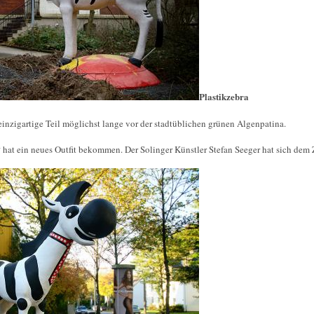
Plastikzebra
einzigartige Teil möglichst lange vor der stadtüblichen grünen Algenpatina.
 hat ein neues Outfit bekommen. Der Solinger Künstler Stefan Seeger hat sich de