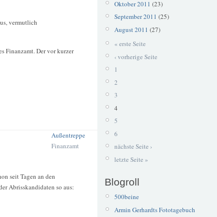
Oktober 2011
(23)
September 2011
(25)
us, vermutlich
August 2011
(27)
« erste Seite
es Finanzamt. Der vor kurzer
‹ vorherige Seite
1
2
3
4
5
6
Außentreppe
Finanzamt
nächste Seite ›
letzte Seite »
hon seit Tagen an den
Blogroll
der Abrisskandidaten so aus:
500beine
Armin Gerhardts Fototagebuch