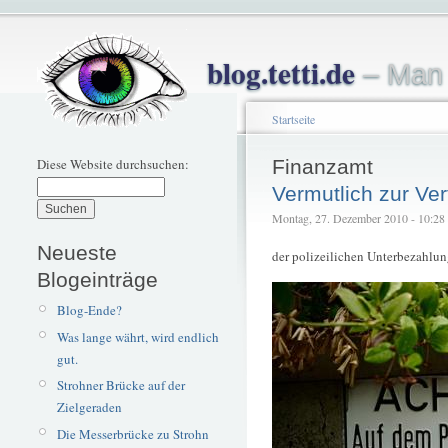
blog.tetti.de
– Man 
Startseite
Diese Website durchsuchen:
Finanzamt
Vermutlich zur Ve
Montag, 27. Dezember 2010 - 10:28 –
Neueste
der polizeilichen Unterbezahlung
Blogeinträge
Blog-Ende?
Was lange währt, wird endlich
gut.
Strohner Brücke auf der
Zielgeraden
Die Messerbrücke zu Strohn