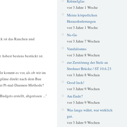
Krümelglas
vor 3 Jahre 1 Woche
Meine körperlichen
Herausforderungen
vor 3 Jahre 1 Woche
No-Go
k ist das Rauchen und
vor 3 Jahre 7 Wochen
Vandalismus
vor 3 Jahre 8 Wochen
Asbest bestens bestückt ist.
zur Zerstörung der Stele an
Strohner Brücke / ST 10.6.23
ir kommt es vor, als ob wir im
vor 3 Jahre 8 Wochen
upläne direkt nach dem Bau
Good luck!
h der Pi-mal-Daumen-Methode?
vor 3 Jahre 9 Wochen
gets erstellt, abgerissen ..."
Am Ende?
vor 3 Jahre 9 Wochen
Was lange währt, war wirklich
gut.
vor 3 Jahre 9 Wochen