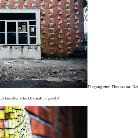
Eingang zum Finanzamt:
Kei
f künstlerische Dekoration gesetzt: