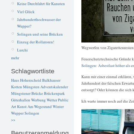
Keine Durchfahrt für Kanuten
Viel Glück
Jahrhunderthochwasser der
Wupper?
Solingen und seine Brücken
Einzug der Rollatoren!
Wegwerfen von Zigarettenresten
Lurchi
mehr
Feuerschutztechnische Gründe kö
Solingen: Asbestlast höher als 
Schlagwortliste
Kann mir einer einmal erklären,
Haus Hohenscheid
Balkhauser
Jahrhundert der falschen Erwart
Kotten
Müngsten
Adventskalender
entsorgt? Oder können die sich 
Müngstener Brücke
Brückenpark
Güterhallen
Werbung
Wetter
Public
Ich warte immer noch auf die Ze
Art
Kunst
Am Wegesrand
Winter
Wupper
Solingen
>>
Benutzeranmeldung