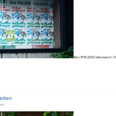
Ihre POLIZEI informiert::
B
eiten
etti