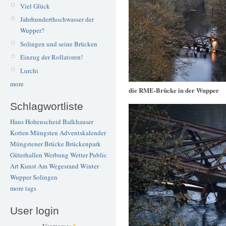
Viel Glück
Jahrhunderthochwasser der
Wupper?
Solingen und seine Brücken
Einzug der Rollatoren!
Lurchi
more
die RME-Brücke in der Wupper
Schlagwortliste
Haus Hohenscheid
Balkhauser
Kotten
Müngsten
Adventskalender
Müngstener Brücke
Brückenpark
Güterhallen
Werbung
Wetter
Public
Art
Kunst
Am Wegesrand
Winter
Wupper
Solingen
more tags
User login