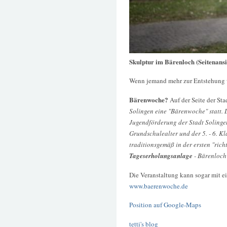
Skulptur im Bärenloch (Seitenansi
Wenn jemand mehr zur Entstehung 
Bärenwoche?
Auf der Seite der St
Solingen eine "Bärenwoche" statt. 
Jugendförderung der Stadt Solingen 
Grundschulealter und der 5. - 6. K
traditionsgemäß in der ersten "rich
Tageserholungsanlage
- Bärenloch 
Die Veranstaltung kann sogar mit e
www.baerenwoche.de
Position auf Google-Maps
tetti's blog