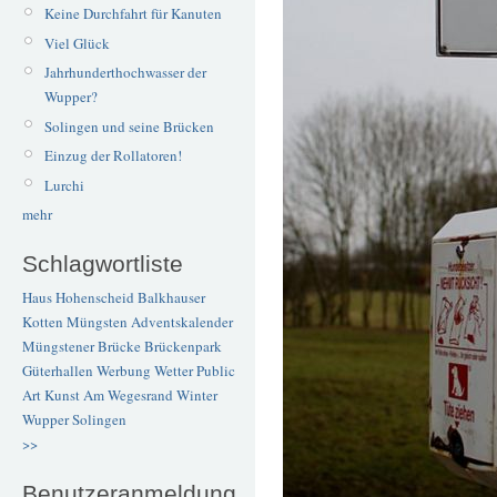
Keine Durchfahrt für Kanuten
Viel Glück
Jahrhunderthochwasser der
Wupper?
Solingen und seine Brücken
Einzug der Rollatoren!
Lurchi
mehr
Schlagwortliste
Haus Hohenscheid
Balkhauser
Kotten
Müngsten
Adventskalender
Müngstener Brücke
Brückenpark
Güterhallen
Werbung
Wetter
Public
Art
Kunst
Am Wegesrand
Winter
Wupper
Solingen
>>
Benutzeranmeldung