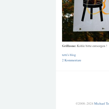
Grillzone:
Kohle bitte entsorgen !
tetti's blog
2 Kommentare
©2008–2024
Michael Te