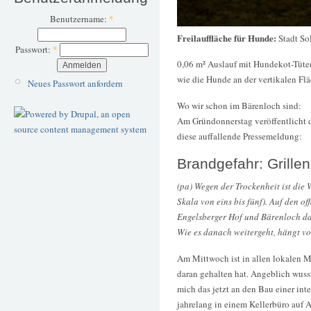
Benutzername:
*
Freilauffläche für Hunde:
Stadt So
Passwort:
*
0,06 m² Auslauf mit Hundekot-Tüten
wie die Hunde an der vertikalen Fl
Neues Passwort anfordern
Wo wir schon im Bärenloch sind:
Am Gründonnerstag veröffentlicht d
diese auffallende Pressemeldung:
Brandgefahr: Grille
(pa) Wegen der Trockenheit ist die 
Skala von eins bis fünf). Auf den of
Engelsberger Hof und Bärenloch dar
Wie es danach weitergeht, hängt vo
Am Mittwoch ist in allen lokalen M
daran gehalten hat. Angeblich wuss
mich das jetzt an den Bau einer in
jahrelang in einem Kellerbüro auf 