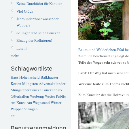
Keine Durchfahrt für Kanuten
Viel Glück
Jahrhunderthochwasser der
Wupper?
Solingen und seine Brücken
Einzug der Rollatoren!
Lurchi
Baum- und Walderleben-Pfad b
mehr
Ziemlich bescheuert angelegt de
Teile des Weges sehr schwer zu 
Schlagwortliste
Fazit: Der Weg hat mich sehr ent
Haus Hohenscheid
Balkhauser
Kotten
Müngsten
Adventskalender
Wer eine Karte zum Thema sucht,
Müngstener Brücke
Brückenpark
Zum Künstler, der die Holzskultu
Güterhallen
Werbung
Wetter
Public
Art
Kunst
Am Wegesrand
Winter
Wupper
Solingen
>>
Benutzeranmeldung