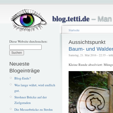
blog.tetti.de
– Man 
Startseite
Diese Website durchsuchen:
Aussichtspunkt
Baum- und Walder
Samstag, 21. Mai 2016 - 22:35 – tetti
Neueste
Kleine Runde absolviert: Müngs
Blogeinträge
Blog-Ende?
Was lange währt, wird endlich
gut.
Strohner Brücke auf der
Zielgeraden
Die Messerbrücke zu Strohn