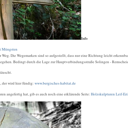
Info
ei Müngsten
r Weg. Die Wegemarken sind so aufgestellt, dass nur eine Richtung leicht erkennbar
begehen. Bedingt durch die Lage zur Hauptverbindungsstraße Solingen - Remscheid 
täuscht.
 der wird hier fündig:
www.bergisches-habitat.de
ren angefertig hat, gib es auch noch eine erklärende Seite:
Holzskulpturen Leif-Er