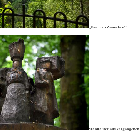
„Eisernes Zäunchen“
Waldläufer aus vergangenen