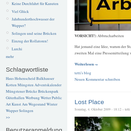
Keine Durchfahrt für Kanuten
Viel Glück
Jahrhunderthochwasser der
Wupper?
Solingen und seine Brücken
VORSICHT!:
Abbrucharbeiten
Einzug der Rollatoren!
Hat jemand eine Idee, warum der S
Lurchi
zweiten Mal eine Pressemitteilung w
mehr
Weiterlesen -»
Schlagwortliste
tetti's blog
Haus Hohenscheid
Balkhauser
Neuen Kommentar schreiben
Kotten
Müngsten
Adventskalender
Müngstener Brücke
Brückenpark
Güterhallen
Werbung
Wetter
Public
Lost Place
Art
Kunst
Am Wegesrand
Winter
Sonntag, 4. Oktober 2009 - 18:12 – tetti
Wupper
Solingen
>>
Benutzeranmeldung