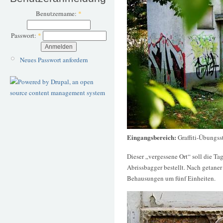
Benutzername:
*
Passwort:
*
Neues Passwort anfordern
Eingangsbereich:
Graffiti-Übungss
Dieser „vergessene Ort“ soll die T
Abrissbagger bestellt. Nach getaner
Behausungen um fünf Einheiten.