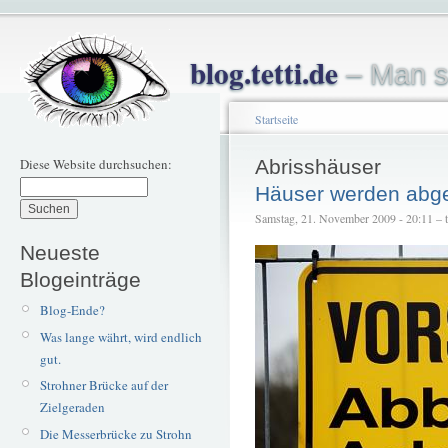
blog.tetti.de
– Man s
Startseite
Diese Website durchsuchen:
Abrisshäuser
Häuser werden abg
Samstag, 21. November 2009 - 20:11 – te
Neueste
Blogeinträge
Blog-Ende?
Was lange währt, wird endlich
gut.
Strohner Brücke auf der
Zielgeraden
Die Messerbrücke zu Strohn